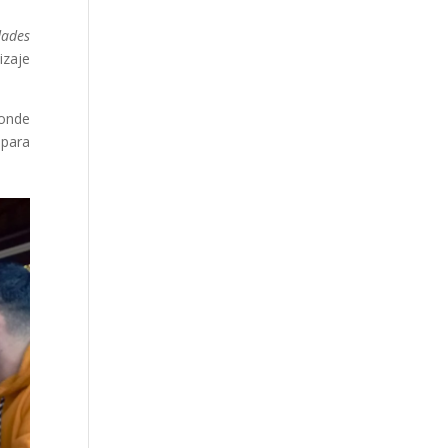
dades
izaje
donde
 para