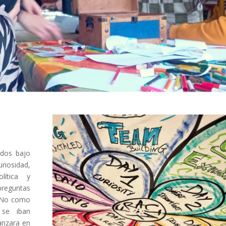
ados bajo
iosidad,
lítica y
 preguntas
. No como
 se iban
anzara en