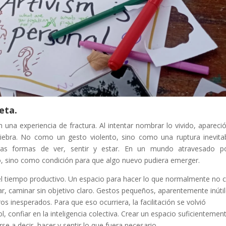
eta.
 una experiencia de fractura. Al intentar nombrar lo vivido, apareci
uiebra. No como un gesto violento, sino como una ruptura inevita
tras formas de ver, sentir y estar. En un mundo atravesado p
lo, sino como condición para que algo nuevo pudiera emerger.
el tiempo productivo. Un espacio para hacer lo que normalmente no 
gar, caminar sin objetivo claro. Gestos pequeños, aparentemente inútil
s inesperados. Para que eso ocurriera, la facilitación se volvió
l, confiar en la inteligencia colectiva. Crear un espacio suficientemen
e a decir, hacer y sentir lo que fuera necesario.