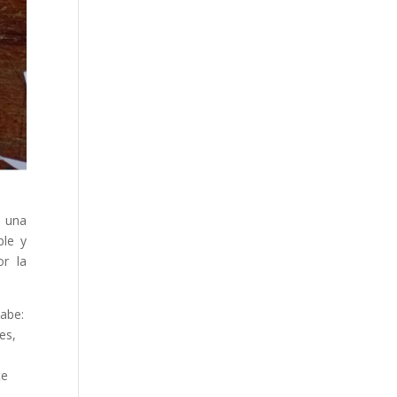
ó una
ble y
or la
cabe:
es,
te