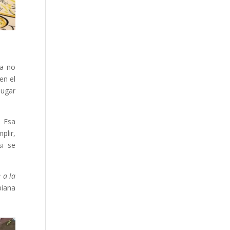
 a no
en el
lugar
. Esa
plir,
si se
 a la
biana