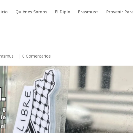
nicio
Quiénes Somos
El Diplo
Erasmus+
Provenir Par
Erasmus +
|
0 Comentarios