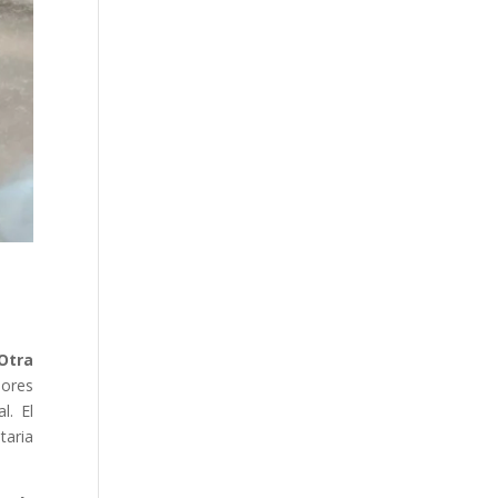
Otra
dores
l. El
taria