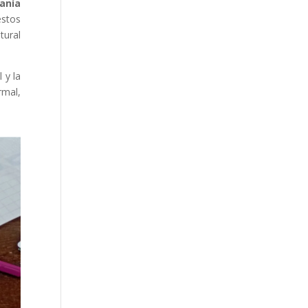
anía
estos
tural
 y la
rmal,